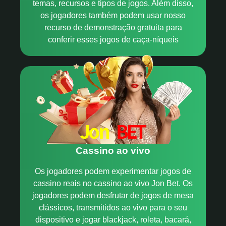
temas, recursos e tipos de jogos. Além disso,
os jogadores também podem usar nosso
recurso de demonstração gratuita para
conferir esses jogos de caça-níqueis
Cassino ao vivo
Os jogadores podem experimentar jogos de
cassino reais no cassino ao vivo Jon Bet. Os
jogadores podem desfrutar de jogos de mesa
clássicos, transmitidos ao vivo para o seu
dispositivo e jogar blackjack, roleta, bacará,