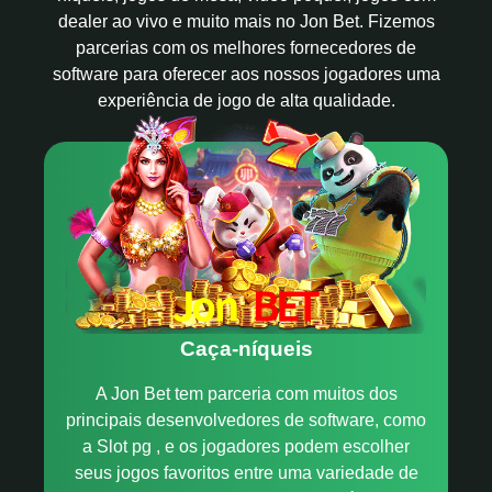
dealer ao vivo e muito mais no Jon Bet. Fizemos
parcerias com os melhores fornecedores de
software para oferecer aos nossos jogadores uma
experiência de jogo de alta qualidade.
Caça-níqueis
A Jon Bet tem parceria com muitos dos
principais desenvolvedores de software, como
a Slot pg , e os jogadores podem escolher
seus jogos favoritos entre uma variedade de