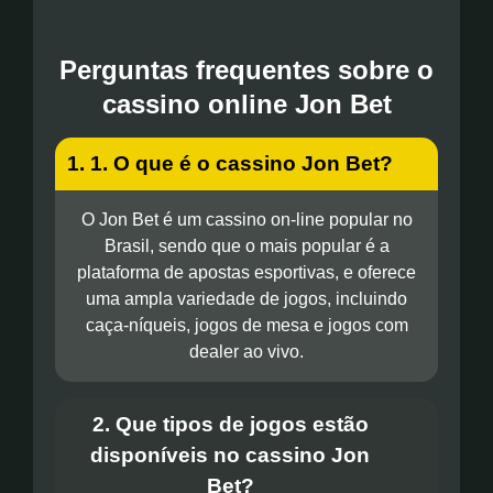
Perguntas frequentes sobre o
cassino online Jon Bet
1. 1. O que é o cassino Jon Bet?
O Jon Bet é um cassino on-line popular no
Brasil, sendo que o mais popular é a
plataforma de apostas esportivas, e oferece
uma ampla variedade de jogos, incluindo
caça-níqueis, jogos de mesa e jogos com
dealer ao vivo.
2. Que tipos de jogos estão
disponíveis no cassino Jon
Bet?