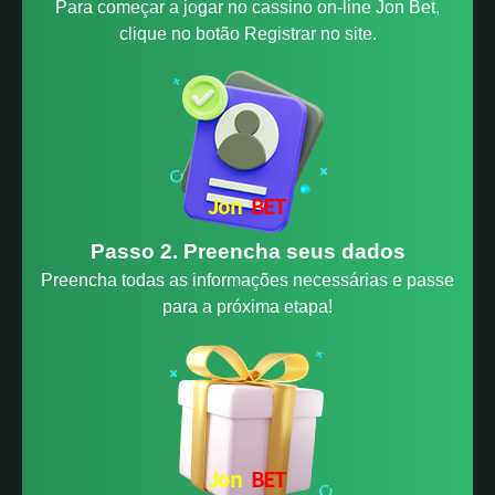
Para começar a jogar no cassino on-line Jon Bet,
clique no botão Registrar no site.
Passo 2. Preencha seus dados
Preencha todas as informações necessárias e passe
para a próxima etapa!