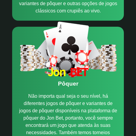
variantes de pôquer e outras opções de jogos
clássicos com crupiês ao vivo.
Pôquer
Não importa qual seja o seu nível, há
diferentes jogos de pôquer e variantes de
jogos de pôquer disponíveis na plataforma de
pôquer do Jon Bet, portanto, você sempre
encontrará um jogo que atenda às suas
necessidades. Também temos torneios