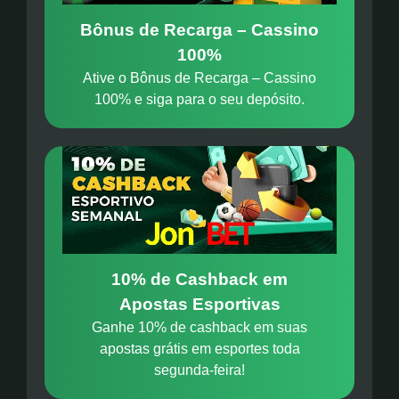
Bônus de Recarga – Cassino
100%
Ative o Bônus de Recarga – Cassino
100% e siga para o seu depósito.
10% de Cashback em
Apostas Esportivas
Ganhe 10% de cashback em suas
apostas grátis em esportes toda
segunda-feira!