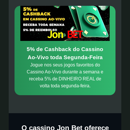
5% de Cashback do Cassino
Ao-Vivo toda Segunda-Feira
Jogue nos seus jogos favoritos do
Cassino Ao-Vivo durante a semana e
receba 5% de DINHEIRO REAL de
volta toda segunda-feira.
O cassino Jon Bet oferece